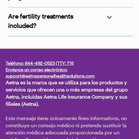
Are fertility treatments
included?
No. The fertility program can help you decide if
fertility treatments are right for you and help you
navigate the process, but fertility treatments are not
part of the program.
Teléfono: 844-492-0523 (TTY: 711)
Envíanos un correo electrónico:
support@aetnapersonalhealthsolutions.com
Aetna es la marca que se utiliza para los productos y
servicios que ofrecen una o más empresas del grupo
Aetna, incluidas Aetna Life Insurance Company y sus
filiales (Aetna).
Este mensaje tiene únicamente fines informativos, no
constituye un consejo médico ni pretende sustituir la
atención médica adecuada proporcionada por un