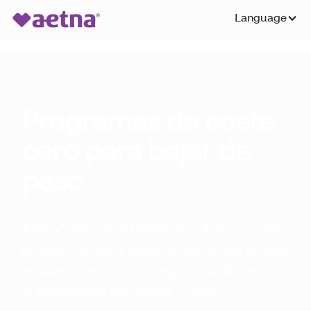
Language
Programas de coste
cero para bajar de
peso
Aetna® Personal Health Solutions ofrece
programas para bajar de peso que pueden
ayudar a reducir el riesgo de diabetes tipo
2, afecciones cardíacas y más.